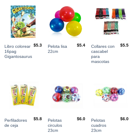
$
5.3
$
5.4
$
5.5
Libro colorear
Pelota lisa
Collares con
16pag
22cm
cascabel
Gigantosaurus
para
mascotas
$
5.8
$
6.0
$
6.0
Perfiladores
Pelotas
Pelotas
de ceja
circulos
cuadros
23cm
23cm