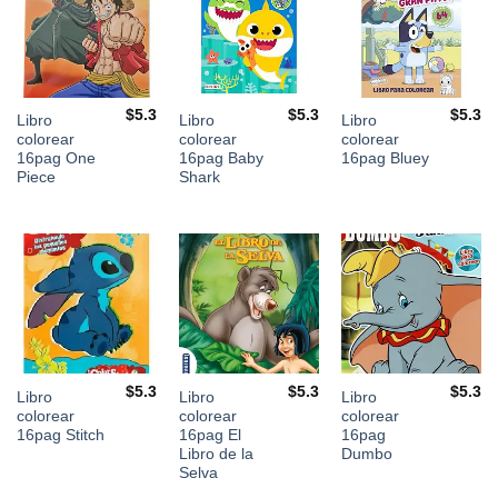
$
5.3
$
5.3
$
5.3
Libro
Libro
Libro
colorear
colorear
colorear
16pag One
16pag Baby
16pag Bluey
Piece
Shark
$
5.3
$
5.3
$
5.3
Libro
Libro
Libro
colorear
colorear
colorear
16pag Stitch
16pag El
16pag
Libro de la
Dumbo
Selva