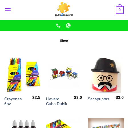
Skip
0
to
content
Shop
$
2.5
$
3.0
$
3.0
Crayones
Llavero
Sacapuntas
6pz
Cubo Rubik