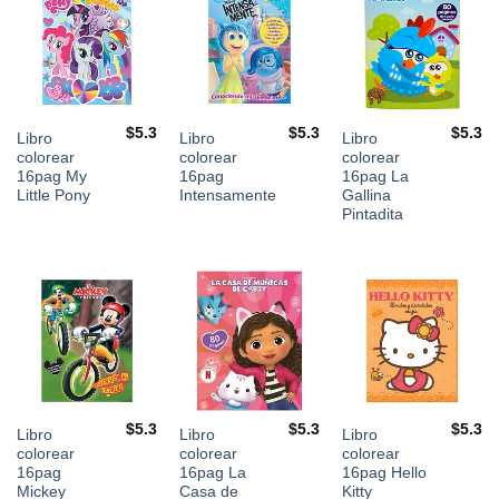
$
5.3
$
5.3
$
5.3
Libro
Libro
Libro
colorear
colorear
colorear
16pag My
16pag
16pag La
Little Pony
Intensamente
Gallina
Pintadita
$
5.3
$
5.3
$
5.3
Libro
Libro
Libro
colorear
colorear
colorear
16pag
16pag La
16pag Hello
Mickey
Casa de
Kitty