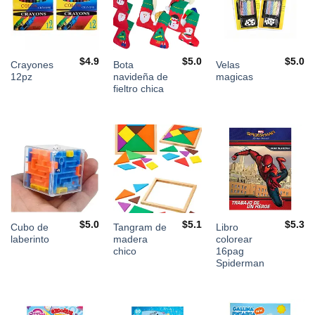
$
4.9
$
5.0
$
5.0
Crayones
Bota
Velas
12pz
navideña de
magicas
fieltro chica
$
5.0
$
5.1
$
5.3
Cubo de
Tangram de
Libro
laberinto
madera
colorear
chico
16pag
Spiderman