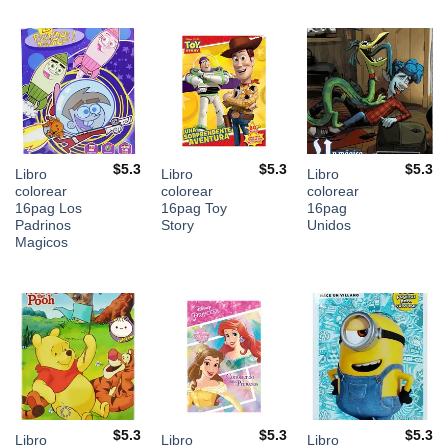
$
5.3
$
5.3
$
5.3
Libro
Libro
Libro
colorear
colorear
colorear
16pag Los
16pag Toy
16pag
Padrinos
Story
Unidos
Magicos
$
5.3
$
5.3
$
5.3
Libro
Libro
Libro