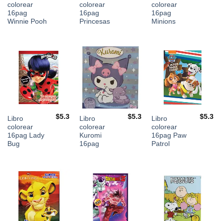
colorear
colorear
colorear
16pag
16pag
16pag
Winnie Pooh
Princesas
Minions
$
5.3
$
5.3
$
5.3
Libro
Libro
Libro
colorear
colorear
colorear
16pag Lady
Kuromi
16pag Paw
Bug
16pag
Patrol