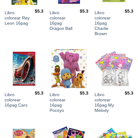
$
5.3
$
5.3
$
5.3
Libro
Libro
Libro
colorear Rey
colorear
colorear
Leon 16pag
16pag
16pag
Dragon Ball
Charlie
Brown
$
5.3
$
5.3
$
5.3
Libro
Libro
Libro
colorear
colorear
colorear
16pag Cars
16pag
16pag My
Pocoyo
Melody