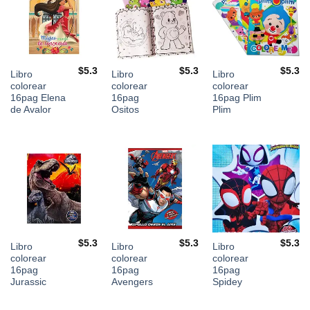
$
5.3
$
5.3
$
5.3
Libro
Libro
Libro
colorear
colorear
colorear
16pag Elena
16pag
16pag Plim
de Avalor
Ositos
Plim
$
5.3
$
5.3
$
5.3
Libro
Libro
Libro
colorear
colorear
colorear
16pag
16pag
16pag
Jurassic
Avengers
Spidey