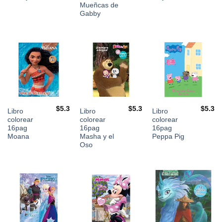
Mueñcas de
Gabby
$
5.3
$
5.3
$
5.3
Libro
Libro
Libro
colorear
colorear
colorear
16pag
16pag
16pag
Moana
Masha y el
Peppa Pig
Oso