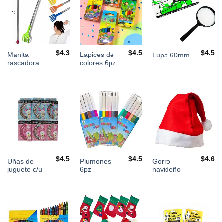
$
4.3
$
4.5
$
4.5
Manita
Lapices de
Lupa 60mm
rascadora
colores 6pz
$
4.5
$
4.5
$
4.6
Uñas de
Plumones
Gorro
juguete c/u
6pz
navideño