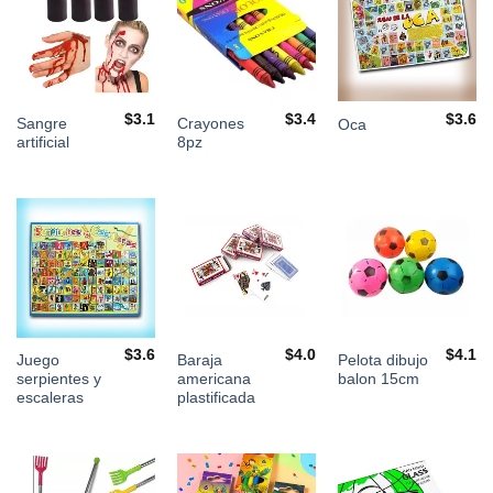
$
3.1
$
3.4
$
3.6
Sangre
Crayones
Oca
artificial
8pz
$
3.6
$
4.0
$
4.1
Juego
Baraja
Pelota dibujo
serpientes y
americana
balon 15cm
escaleras
plastificada