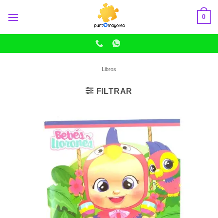
Skip
0
to
content
Libros
FILTRAR