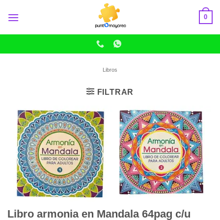
Skip
0
to
content
Libros
FILTRAR
Libro armonia en Mandala 64pag c/u