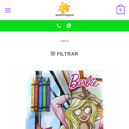
Skip
0
to
content
Libros
FILTRAR