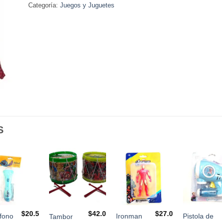
Categoría:
Juegos y Juguetes
S
$
20.5
$
42.0
$
27.0
fono
Ironman
Pistola de
Tambor