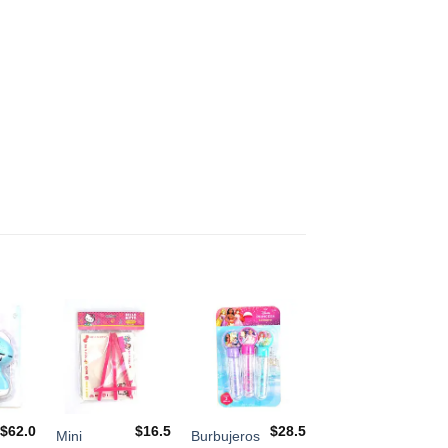
$
62.0
$
16.5
$
28.5
Mini
Burbujeros