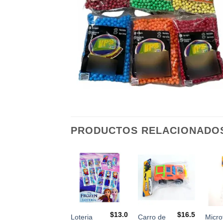
PRODUCTOS RELACIONADO
$
24.0
$
13.0
$
16.5
Juguete
Loteria
Carro de
Micro