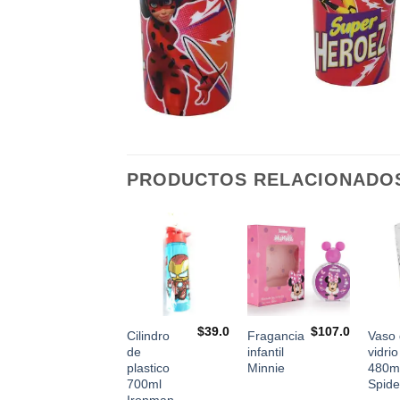
PRODUCTOS RELACIONADO
$
20.0
$
39.0
$
107.0
Marco
Cilindro
Fragancia
Vaso
para fotos
de
infantil
vidrio
Stitch
plastico
Minnie
480m
700ml
Spid
Ironman