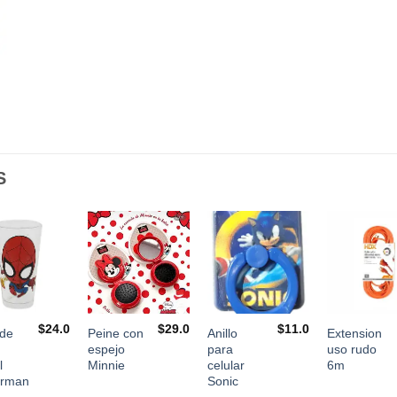
S
$
24.0
$
29.0
$
11.0
 de
Peine con
Anillo
Extension
espejo
para
uso rudo
l
Minnie
celular
6m
erman
Sonic