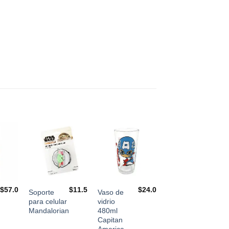
$
57.0
$
11.5
$
24.0
Soporte
Vaso de
para celular
vidrio
Mandalorian
480ml
Capitan
America