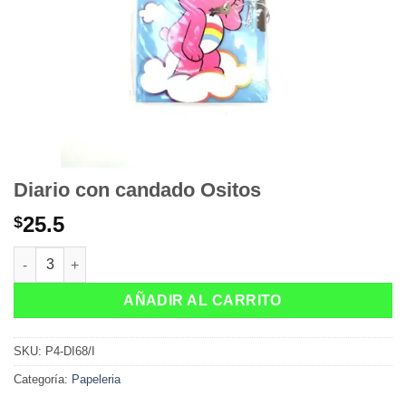
Diario con candado Ositos
25.5
$
Diario con candado Ositos cantidad
AÑADIR AL CARRITO
SKU:
P4-DI68/I
Categoría:
Papeleria