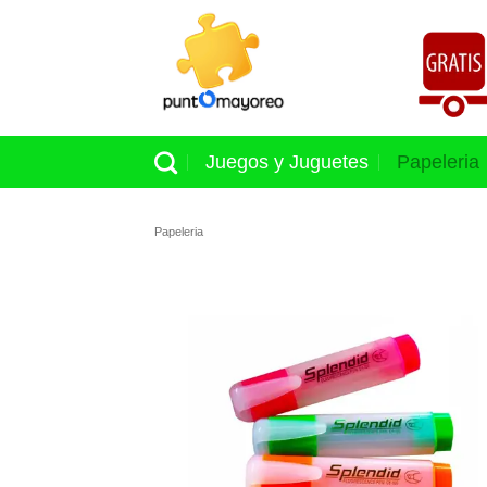
Skip
to
content
Juegos y Juguetes
Papeleria
Papeleria