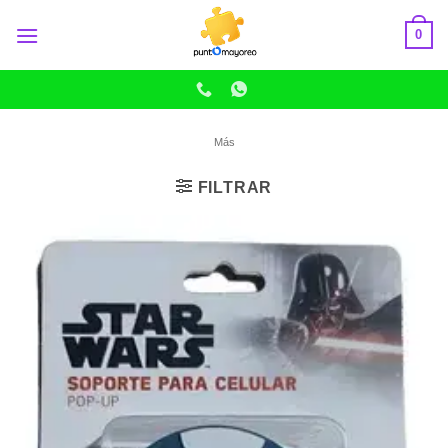
Skip
0
to
content
Más
FILTRAR