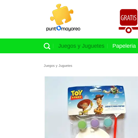
Skip
to
content
Juegos y Juguetes
Papeleria
Juegos y Juguetes