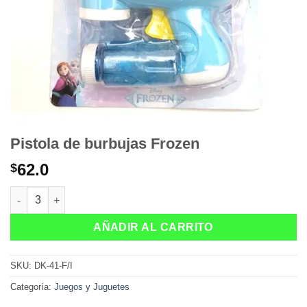
Pistola de burbujas Frozen
62.0
$
Pistola de burbujas Frozen cantidad
AÑADIR AL CARRITO
SKU:
DK-41-F/I
Categoría:
Juegos y Juguetes