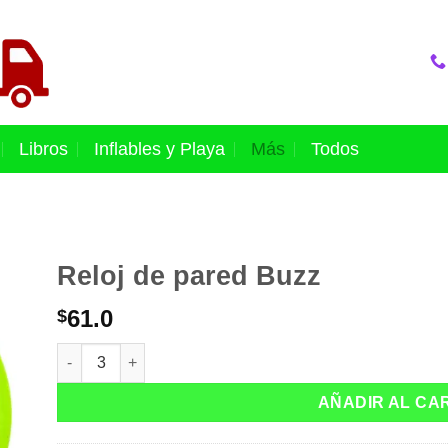
Libros
Inflables y Playa
Más
Todos
Reloj de pared Buzz
61.0
$
Reloj de pared Buzz cantidad
AÑADIR AL CA