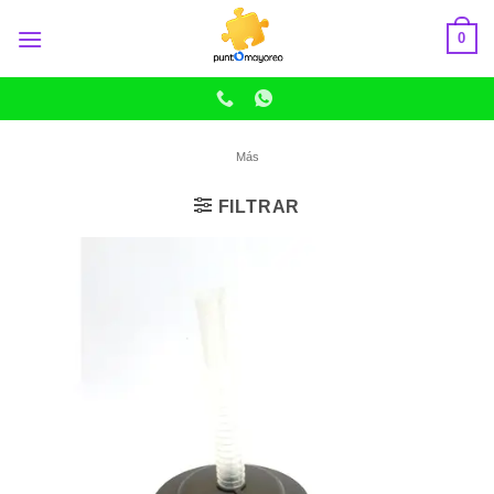
Skip
0
to
content
Más
FILTRAR