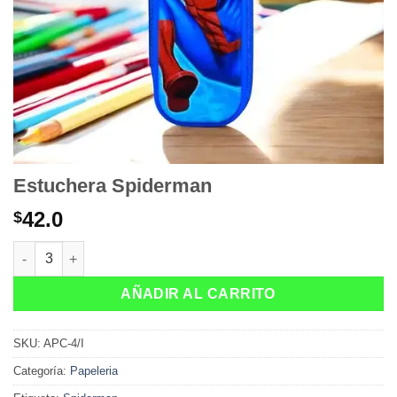
Estuchera Spiderman
42.0
$
Estuchera Spiderman cantidad
AÑADIR AL CARRITO
SKU:
APC-4/I
Categoría:
Papeleria