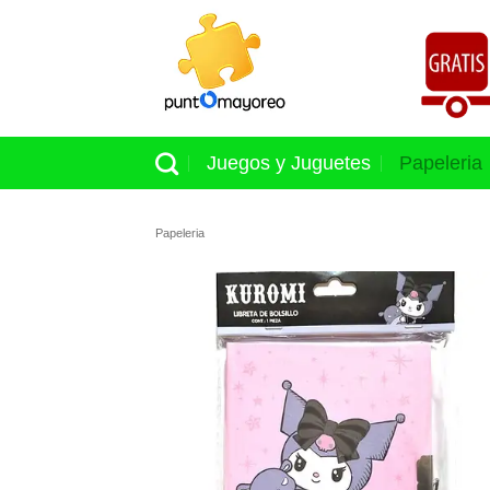
Skip
to
content
Juegos y Juguetes
Papeleria
Papeleria