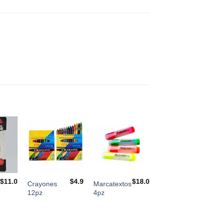
$
11.0
$
4.9
$
18.0
Crayones
Marcatextos
12pz
4pz