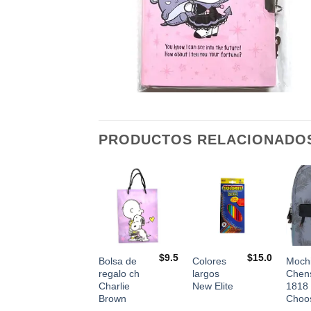
PRODUCTOS RELACIONADO
+
$
10.5
$
9.5
$
15.0
Bolsa de
Colores
Mochi
Cutter
regalo ch
largos
Chen
Charlie
New Elite
1818
Brown
Choo