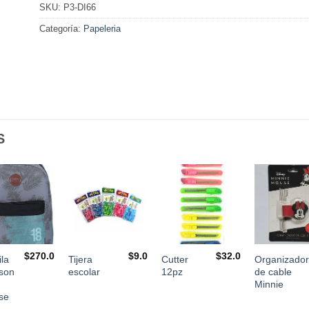
SKU:
P3-DI66
Categoría:
Papeleria
S
$
270.0
$
9.0
$
32.0
la
Tijera
Cutter
Organizador
son
escolar
12pz
de cable
Minnie
se