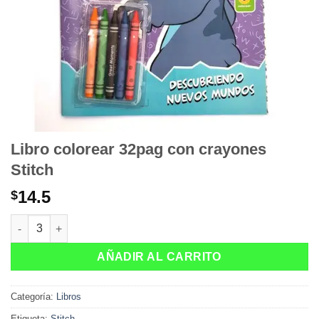
Libro colorear 32pag con crayones
Stitch
14.5
$
Libro colorear 32pag con crayones Stitch cantidad
AÑADIR AL CARRITO
Categoría:
Libros
Etiqueta:
Stitch