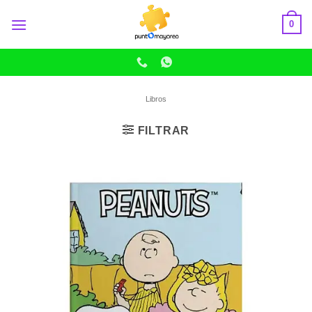
Skip
0
to
content
Libros
FILTRAR